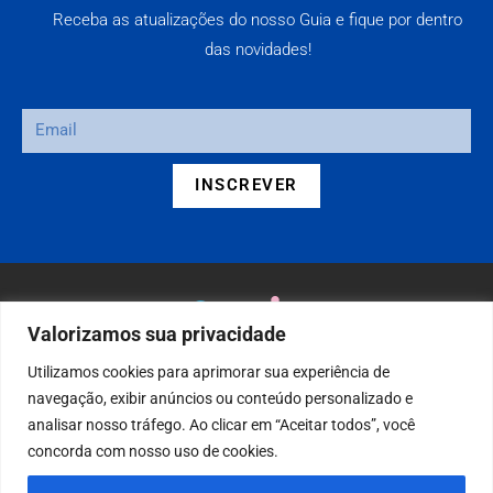
Receba as atualizações do nosso Guia e fique por dentro
das novidades!
INSCREVER
Valorizamos sua privacidade
Guia São Tiago
Utilizamos cookies para aprimorar sua experiência de
Produção: Américo Vivas e Alexandre Caputo
navegação, exibir anúncios ou conteúdo personalizado e
Copyright 2026 © Todos os Direitos reservados
analisar nosso tráfego. Ao clicar em “Aceitar todos”, você
concorda com nosso uso de cookies.
guiasaotiago@gmail.com